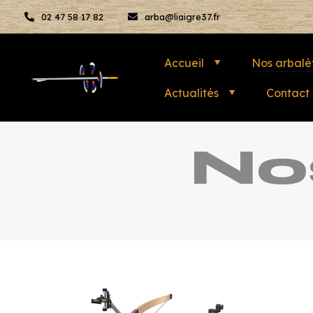
02 47 58 17 82
arba@liaigre37.fr
Accueil
Nos arbalè
Actualités
Contact
No