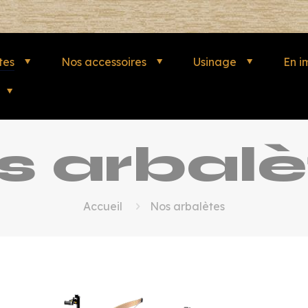
tes
Nos accessoires
Usinage
En i
s arbalè
Accueil
Nos arbalètes