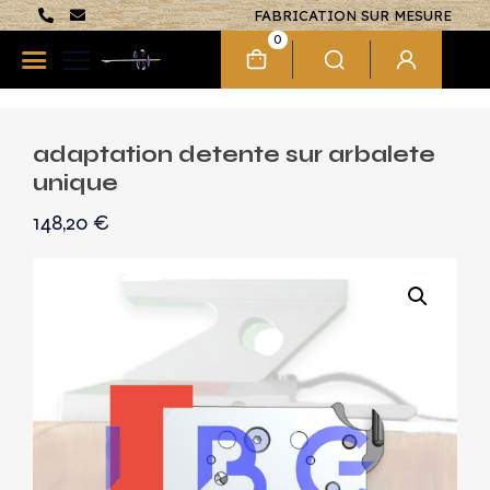
FABRICATION SUR MESURE
0
adaptation detente sur arbalete
unique
148,20
€