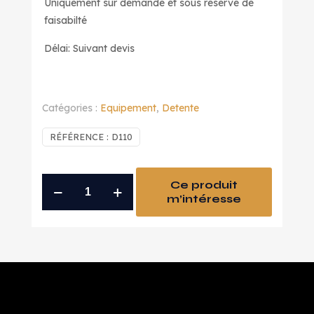
Uniquement sur demande et sous réserve de
faisabilté
Délai: Suivant devis
Catégories :
Equipement
,
Detente
RÉFÉRENCE :
D110
quantité
Ce produit
m’intéresse
de
adaptation
detente
sur
arbalete
unique