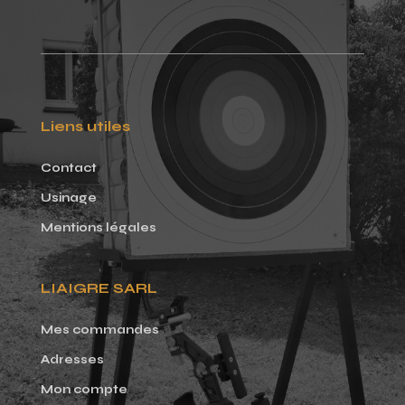
Liens utiles
Contact
Usinage
Mentions légales
LIAIGRE SARL
Mes commandes
Adresses
Mon compte