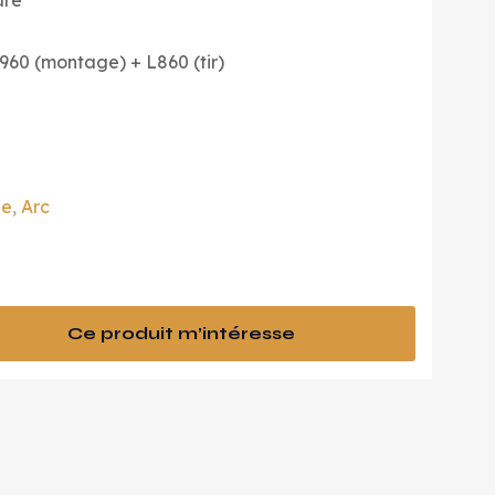
ure
960 (montage) + L860 (tir)
de
,
Arc
Ce produit m’intéresse