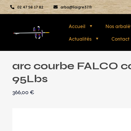
02 47 58 17 82
arba@liaigre37.fr
Accueil
Nos arbalè
Actualités
Contact
arc courbe FALCO c
95Lbs
366,00
€