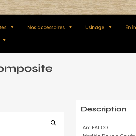
tes
Nos accessoires
Usinage
En i
omposite
Description
Arc FALCO