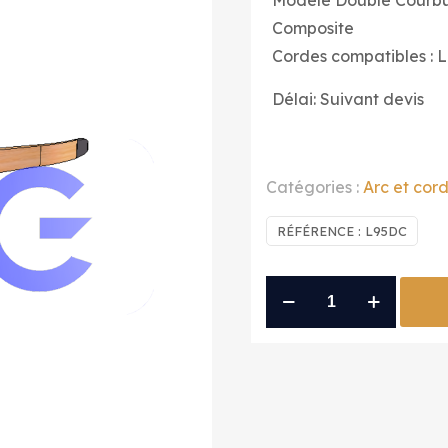
Modèle Double Courb
Composite
Cordes compatibles : L
Délai: Suivant devis
Catégories :
Arc et cor
RÉFÉRENCE :
L95DC
quantité
de
arc
courbe
FALCO
composite