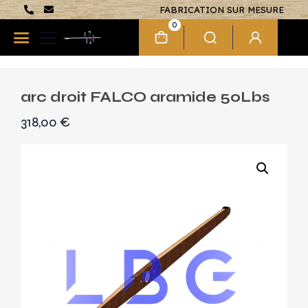
FABRICATION SUR MESURE
0
arc droit FALCO aramide 50Lbs
318,00
€