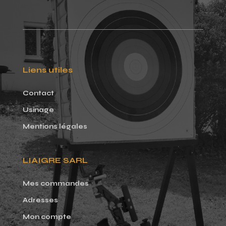
Liens utiles
Contact
Usinage
Mentions légales
LIAIGRE SARL
Mes commandes
Adresses
Mon compte