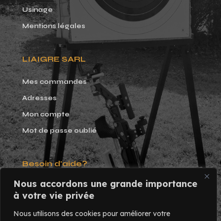
Usinage
Mentions légales
LIAIGRE SARL
Mes commandes
Adresses
Mon compte
Mot de passe oublié
Besoin d'aide?
Nous accordons une grande importance
Tél. 02 47 58 17 82
à votre vie privée
Du lundi au vendredi:
Nous utilisons des cookies pour améliorer votre
9h - 17h