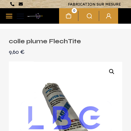
FABRICATION SUR MESURE
0
colle plume FlechTite
9,60
€