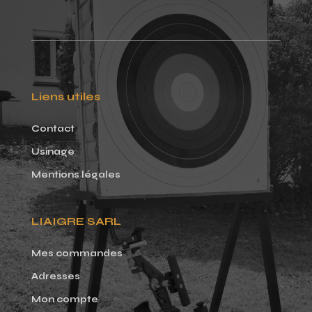
Liens utiles
Contact
Usinage
Mentions légales
LIAIGRE SARL
Mes commandes
Adresses
Mon compte