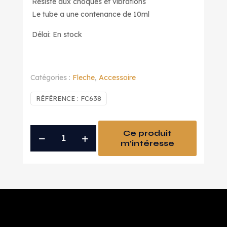
Résiste aux choques et vibrations
Le tube a une contenance de 10ml
Délai: En stock
Catégories :
Fleche
,
Accessoire
RÉFÉRENCE :
FC638
quantité
Ce produit
m’intéresse
de
colle
pointe
638
10ml