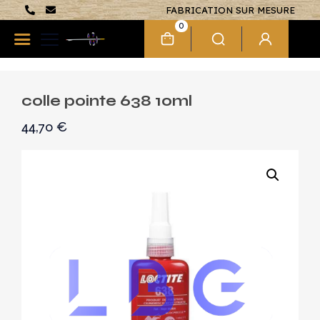
FABRICATION SUR MESURE
0
colle pointe 638 10ml
44,70
€