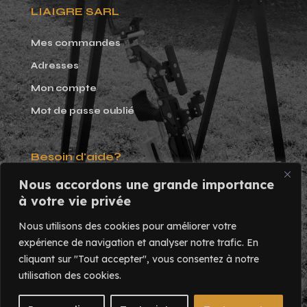
LIAIGRE SARL
Mes commandes
Adresses
Mon compte
Mot de passe oublié
Besoin d'aide?
Nous accordons une grande importance
Tél. 02 47 58 17 82
à votre vie privée
Du lundi au vendredi:
Nous utilisons des cookies pour améliorer votre
9h - 17h
expérience de navigation et analyser notre trafic.
En
cliquant sur "Tout accepter", vous consentez à notre
utilisation des cookies.
© Copyright 2025 Liaigre SARL