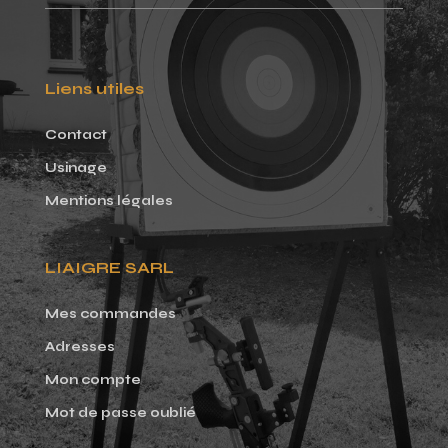
Liens utiles
Contact
Usinage
Mentions légales
LIAIGRE SARL
Mes commandes
Adresses
Mon compte
Mot de passe oublié