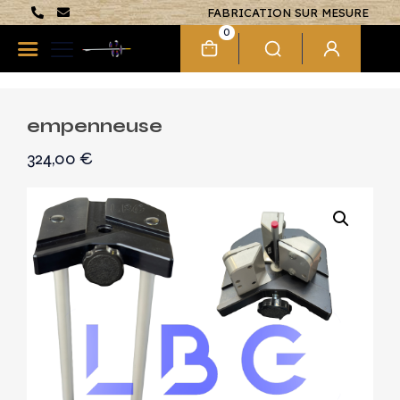
FABRICATION SUR MESURE
0
empenneuse
324,00
€