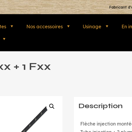
Fabricant d'
tes
Nos accessoires
Usinage
En i
xx + 1 Fxx
Description
Flèche injection monté