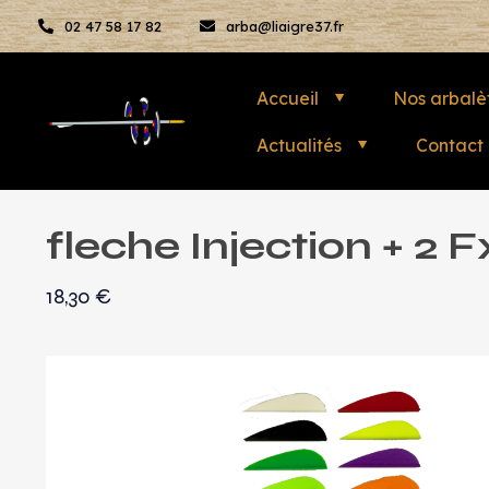
02 47 58 17 82
arba@liaigre37.fr
Accueil
Nos arbalè
Actualités
Contact
fleche Injection + 2 F
18,30
€