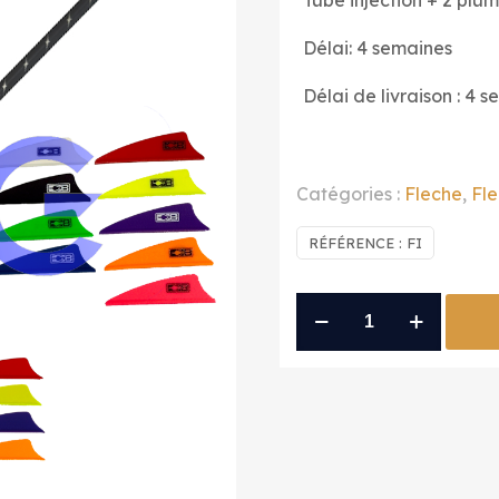
Tube injection + 2 plu
Délai: 4 semaines
Délai de livraison : 4 
Catégories :
Fleche
,
Fl
RÉFÉRENCE :
FI
quantité
de
fleche
Injection
+
2
Fxx