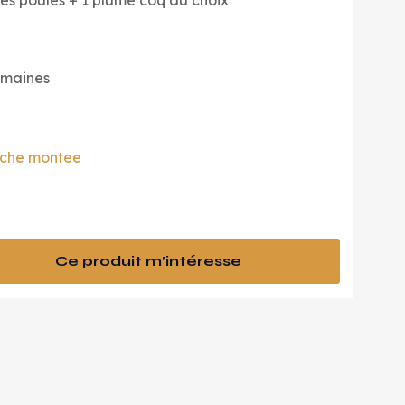
mes poules + 1 plume coq au choix
semaines
eche montee
Ce produit m’intéresse