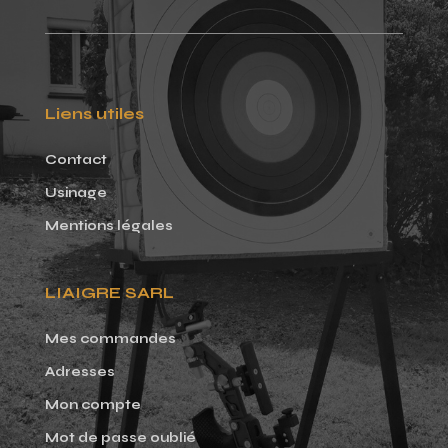
Liens utiles
Contact
Usinage
Mentions légales
LIAIGRE SARL
Mes commandes
Adresses
Mon compte
Mot de passe oublié