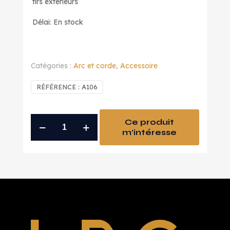
tirs extérieurs
Délai: En stock
Catégories :
Arc et corde
,
Accessoire
RÉFÉRENCE :
A106
quantité
Ce produit
m’intéresse
de
graisse
pour
cordes