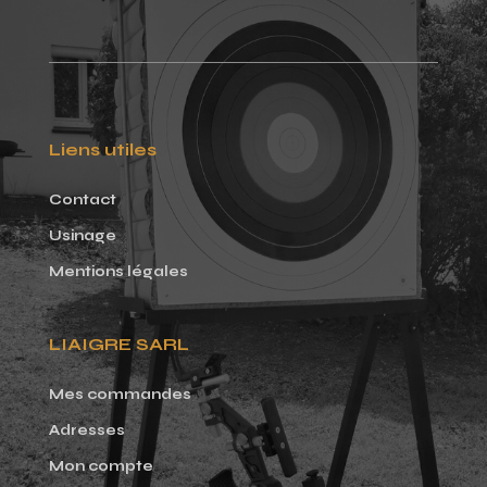
Liens utiles
Contact
Usinage
Mentions légales
LIAIGRE SARL
Mes commandes
Adresses
Mon compte