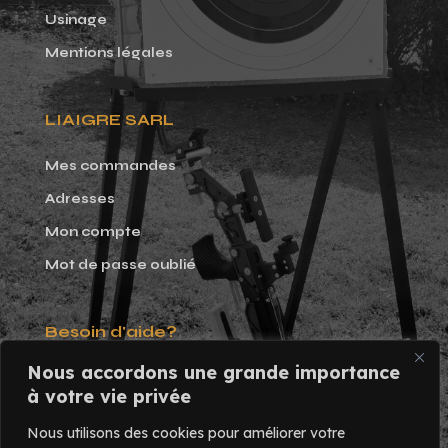
Usinage
Mentions légales
LIAIGRE SARL
Mes commandes
Adresses
Mon compte
Mot de passe oublié
Besoin d'aide?
Nous accordons une grande importance
Tél. 02 47 58 17 82
à votre vie privée
Du lundi au vendredi:
Nous utilisons des cookies pour améliorer votre
9h - 17h