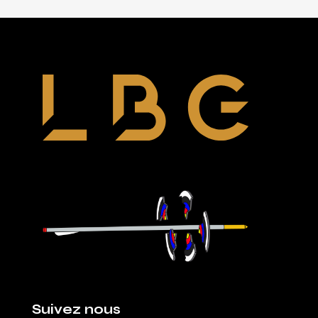
petit
support
(I123)
Suivez nous