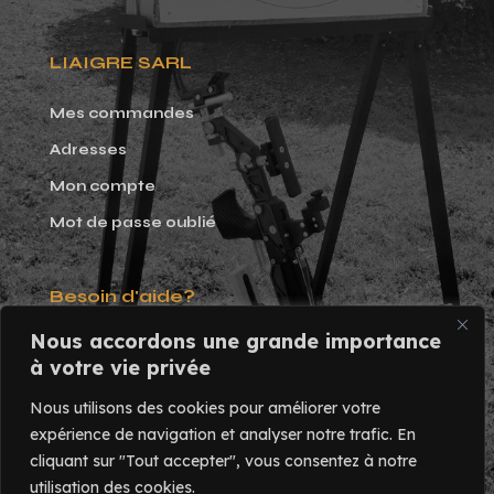
LIAIGRE SARL
Mes commandes
Adresses
Mon compte
Mot de passe oublié
Besoin d'aide?
Nous accordons une grande importance
Tél. 02 47 58 17 82
à votre vie privée
Du lundi au vendredi:
Nous utilisons des cookies pour améliorer votre
9h - 17h
expérience de navigation et analyser notre trafic.
En
cliquant sur "Tout accepter", vous consentez à notre
utilisation des cookies.