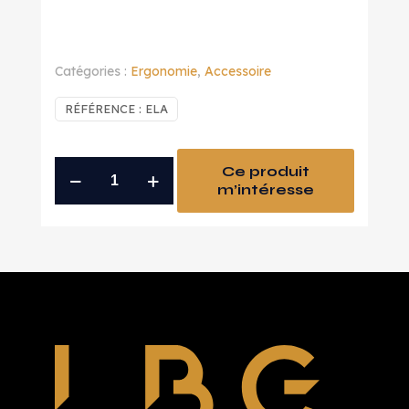
Catégories :
Ergonomie
,
Accessoire
RÉFÉRENCE :
ELA
quantité
Ce produit
m’intéresse
de
revetement
liege
appui
joue