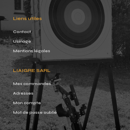
Liens utiles
Contact
Usinage
Mentions légales
LIAIGRE SARL
Mes commandes
Adresses
Mon compte
Mot de passe oublié