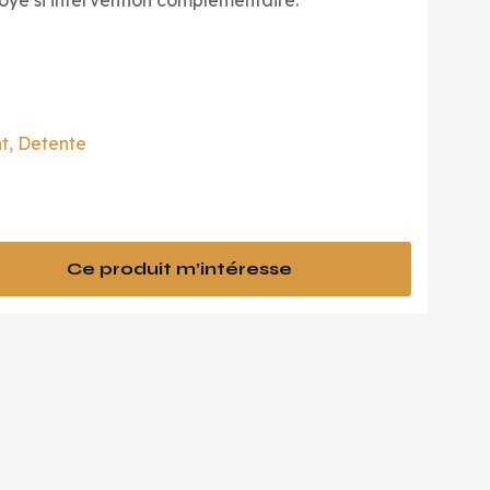
oyé si intervention complémentaire.
t
,
Detente
Ce produit m’intéresse