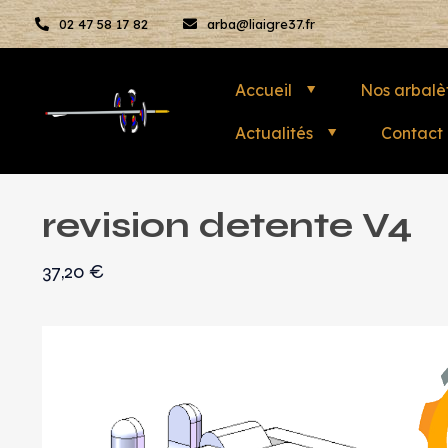
02 47 58 17 82
arba@liaigre37.fr
Accueil
Nos arbalè
Actualités
Contact
revision detente V4
37,20
€