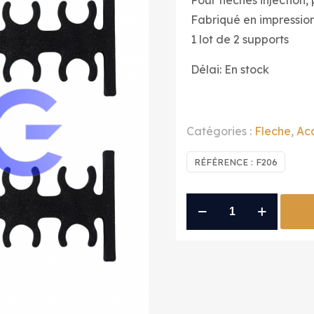
Pour flèches injection,
Fabriqué en impressio
1 lot de 2 supports
Délai: En stock
Catégories :
Fleche
,
Acc
RÉFÉRENCE :
F206
quantité
de
support
12
fleches
modele