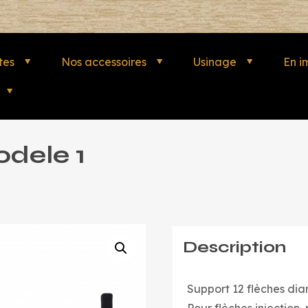
tes
Nos accessoires
Usinage
En i
odele 1
Description
Support 12 flèches dia