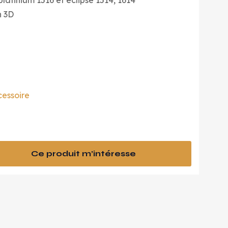
 platinium 1516 et eclipse 1514, 1614
n 3D
essoire
Ce produit m’intéresse