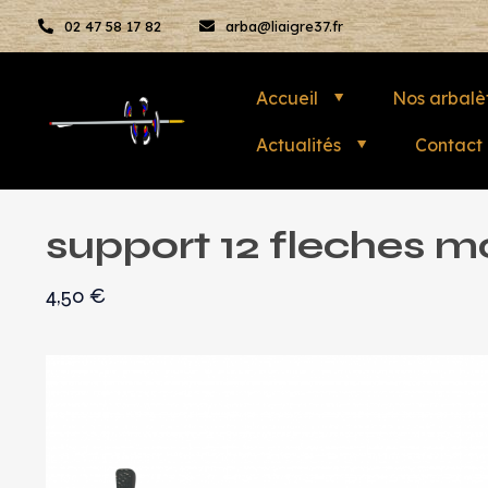
02 47 58 17 82
arba@liaigre37.fr
Accueil
Nos arbalè
Actualités
Contact
support 12 fleches m
4,50
€