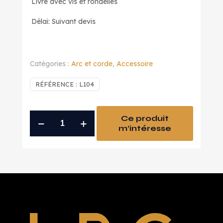
Livré avec vis et rondelles
Délai: Suivant devis
Catégories :
Arc et corde
,
Accessoire
RÉFÉRENCE :
L104
quantité
Ce produit
m’intéresse
de
support
d'arc
MAIO
(40x30)