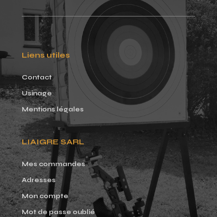
Liens utiles
Contact
Usinage
Mentions légales
LIAIGRE SARL
Mes commandes
Adresses
Mon compte
Mot de passe oublié