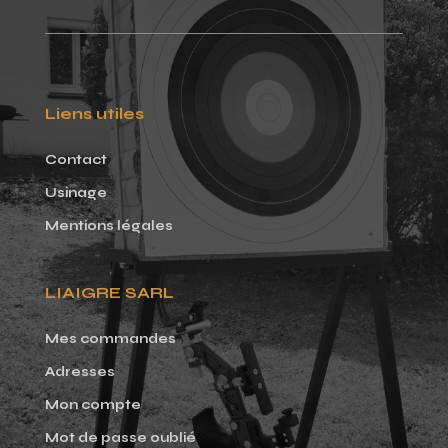
Liens utiles
Contact
Usinage
Mentions légales
LIAIGRE SARL
Mes commandes
Adresses
Mon compte
Mot de passe oublié