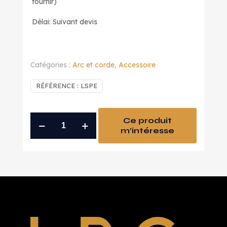
fournir)
Délai: Suivant devis
Catégories :
Arc et corde
,
Accessoire
RÉFÉRENCE :
LSPE
quantité
Ce produit
m’intéresse
de
support
d'arc
sur
mesures