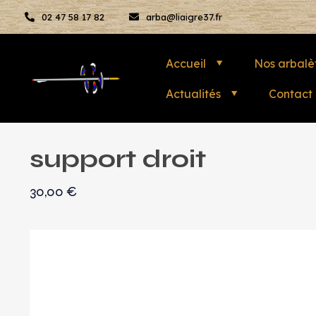
02 47 58 17 82
arba@liaigre37.fr
Accueil
Nos arbalè
Actualités
Contact
support droit
30,00
€