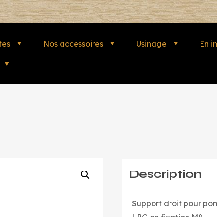
tes
Nos accessoires
Usinage
En i
Description
Support droit pour p