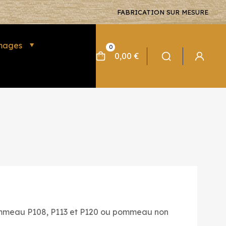
FABRICATION SUR MESURE
mages
0
0,00 €
ommeau P108, P113 et P120 ou pommeau non