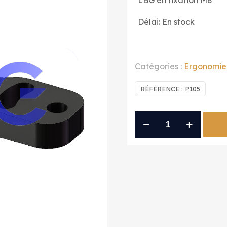
LBG en fixation M8
Délai: En stock
Catégories :
Ergonomie
RÉFÉRENCE :
P105
quantité
de
support
droit