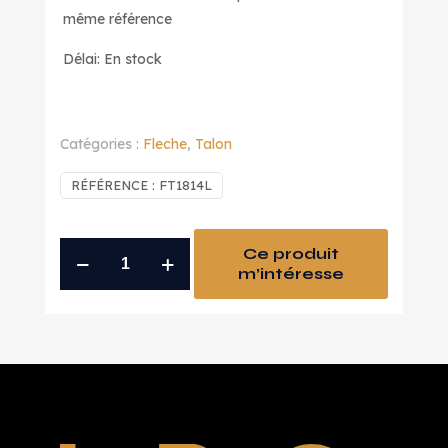
même référence
Délai: En stock
Catégories :
Fleche
,
Talon
RÉFÉRENCE :
FT1814L
quantité
Ce produit
m’intéresse
de
talon
long
plastique
rouge
pour
1814