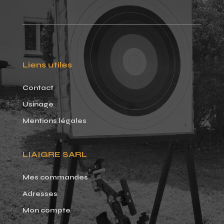
Liens utiles
Contact
Usinage
Mentions légales
LIAIGRE SARL
Mes commandes
Adresses
Mon compte