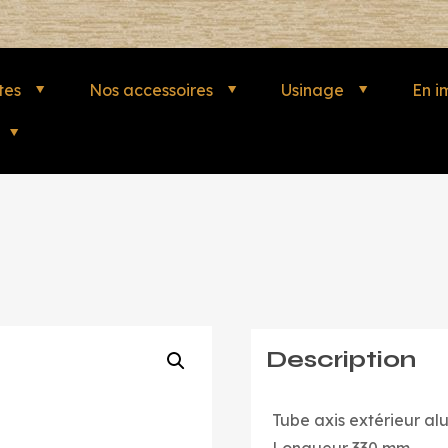
tes
Nos accessoires
Usinage
En i
Description
Tube axis extérieur al