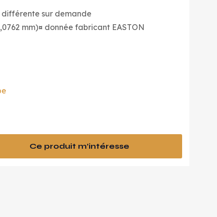
r différente sur demande
(0,0762 mm)¤ donnée fabricant EASTON
be
Ce produit m’intéresse