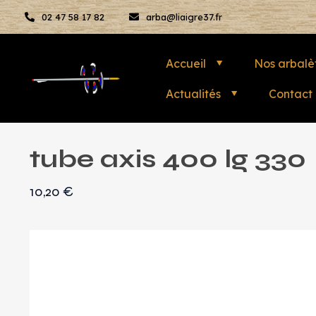
02 47 58 17 82
arba@liaigre37.fr
Accueil
Nos arbalè
Actualités
Contact
tube axis 400 lg 330
10,20
€