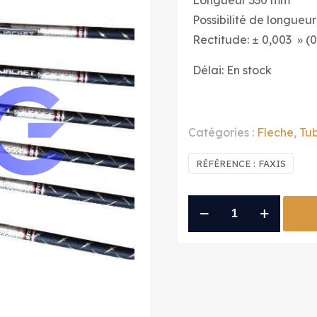
Longueur 330 mm
Possibilité de longueu
Rectitude: ± 0,003 » 
Délai: En stock
Catégories :
Fleche
,
Tu
RÉFÉRENCE :
FAXIS
quantité
de
tube
axis
400
lg