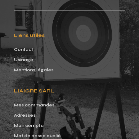
Liens utiles
Contact
Usinage
Mentions légales
LIAIGRE SARL
Mes commandes
Adresses
Mon compte
Mot de passe oublié