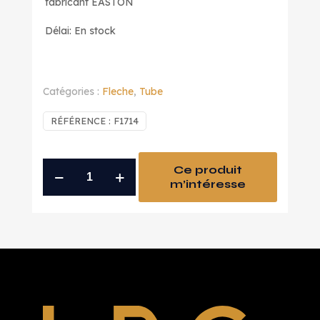
fabricant EASTON
Délai: En stock
Catégories :
Fleche
,
Tube
RÉFÉRENCE :
F1714
quantité
Ce produit
m’intéresse
de
tube
eclipse
X7
1714
lg
330