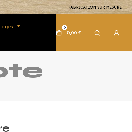
FABRICATION SUR MESURE
mages
0
0,00 €
te
re