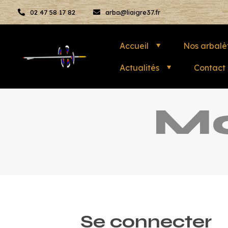
02 47 58 17 82
arba@liaigre37.fr
Accueil
Nos arbalè
Actualités
Contact
M
Se connecter