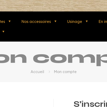
tes
Nos accessoires
Usinage
En i
on comp
Accueil
Mon compte
S’inscri