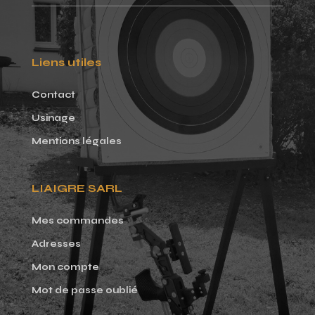
Liens utiles
Contact
Usinage
Mentions légales
LIAIGRE SARL
Mes commandes
Adresses
Mon compte
Mot de passe oublié