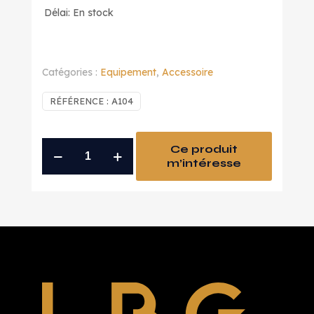
Délai: En stock
Catégories :
Equipement
,
Accessoire
RÉFÉRENCE :
A104
quantité
Ce produit
m’intéresse
de
jeux
de
cles