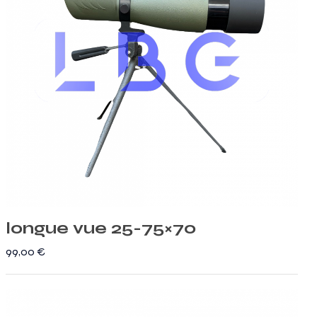
longue vue 25-75×70
99,00
€