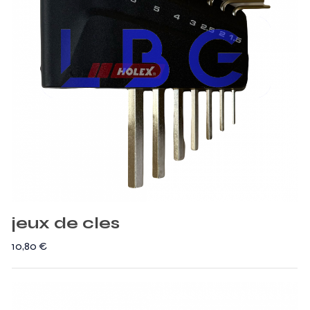
jeux de cles
10,80
€