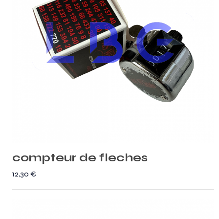
compteur de fleches
12,30
€