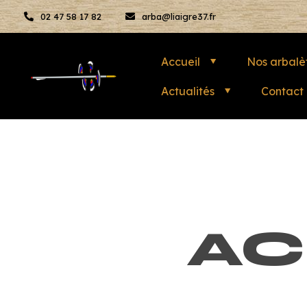
02 47 58 17 82
arba@liaigre37.fr
Accueil
Nos arbalè
Actualités
Contact
AC