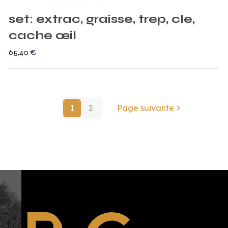
set: extrac, graisse, trep, cle,
cache œil
65,40
€
1
2
Page suivante