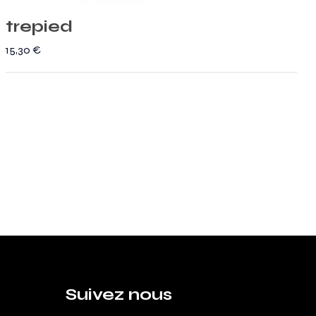
trepied
15,30
€
Suivez nous