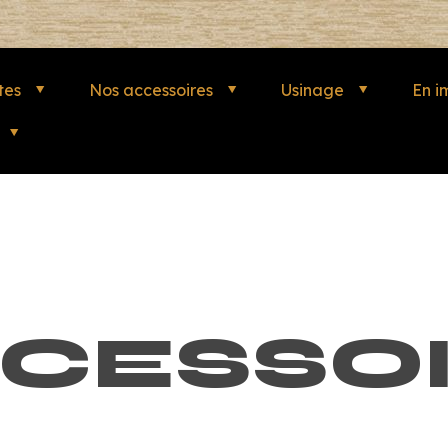
tes
Nos accessoires
Usinage
En i
CESSO